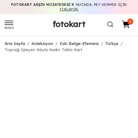
FOTOKART ARŞIV MÜZAYEDESI X
YAYINDA. PEY VERMEK IÇIN
TIKLAYIN.
fotokart
0
MENÜ
Ana Sayfa
/
Koleksiyon
/
Eski Belge-Efemera
/
Türkçe
/
Toprağı İşleyen Köylü Kadın Tablo Kart