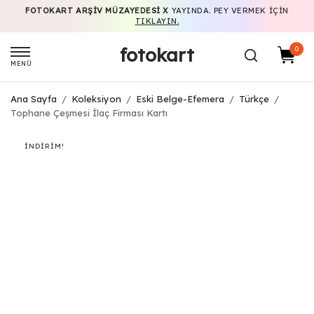
FOTOKART ARŞIV MÜZAYEDESI X
YAYINDA. PEY VERMEK IÇIN
TIKLAYIN.
fotokart
0
MENÜ
Ana Sayfa
/
Koleksiyon
/
Eski Belge-Efemera
/
Türkçe
/
Tophane Çeşmesi İlaç Firması Kartı
İNDIRIM!