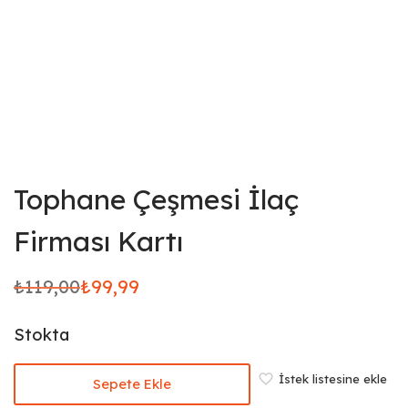
Tophane Çeşmesi İlaç
Firması Kartı
₺
119,00
₺
99,99
Orijinal
Şu
fiyat:
andaki
Stokta
₺119,00.
fiyat:
₺99,99.
İstek listesine ekle
Sepete Ekle