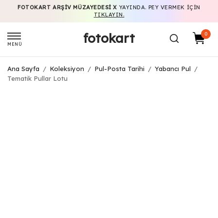
FOTOKART ARŞIV MÜZAYEDESI X
YAYINDA. PEY VERMEK IÇIN
TIKLAYIN.
fotokart
0
MENÜ
Ana Sayfa
/
Koleksiyon
/
Pul-Posta Tarihi
/
Yabancı Pul
/
Tematik Pullar Lotu