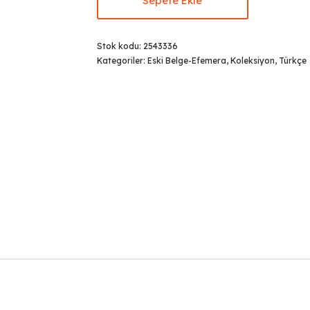
Sepete Ekle
Stok kodu:
2543336
Kategoriler:
Eski Belge-Efemera
,
Koleksiyon
,
Türkçe