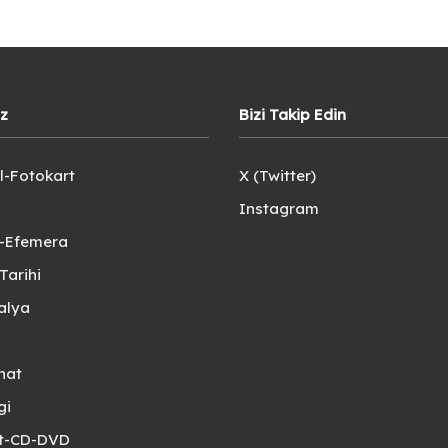
iz
Bizi Takip Edin
l-Fotokart
X (Twitter)
Instagram
e-Efemera
Tarihi
alya
nat
gi
et-CD-DVD