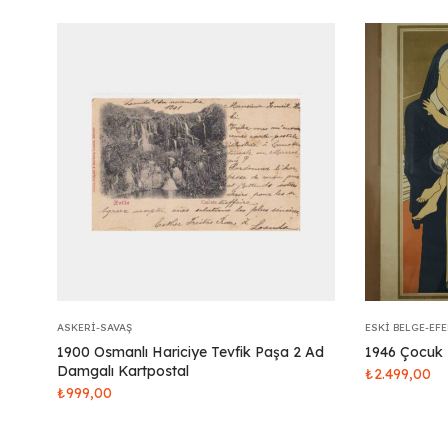
ASKERI-SAVAŞ
ESKI BELGE-EF
1900 Osmanlı Hariciye Tevfik Paşa 2 Ad
1946 Çocuk 
Damgalı Kartpostal
₺
2.499,00
₺
999,00