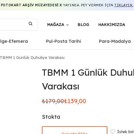
FOTOKART ARŞIV MÜZAYEDESI X
YAYINDA. PEY VERMEK IÇIN
TIKLAYIN.
MAĞAZA
BLOG
HAKKIMIZDA
elge-Efemera
Pul-Posta Tarihi
Para-Madalya
TBMM 1 Günlük Duhuliye Varakası
TBMM 1 Günlük Duhul
Varakası
₺
179,00
₺
139,00
Orijinal
Şu
fiyat:
andaki
Stokta
₺179,00.
fiyat:
₺139,00.
İstek lis