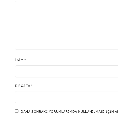
İSIM
*
E-POSTA
*
DAHA SONRAKI YORUMLARIMDA KULLANILMASI IÇIN ADI