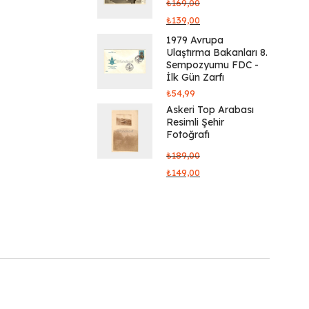
₺
169,00
₺
139,00
1979 Avrupa
Ulaştırma Bakanları 8.
Sempozyumu FDC -
İlk Gün Zarfı
₺
54,99
Askeri Top Arabası
Resimli Şehir
Fotoğrafı
₺
189,00
₺
149,00