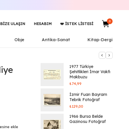
0
BIZE ULAŞIN
HESABIM
❤️ İSTEK LISTESI
Obje
Antika-Sanat
Kitap-Dergi
1977 Türkiye
iye
Şehitlikleri İmar Vakfı
Makbuzu
₺
74,99
İzmir Fuarı Bayram
Tebrik Fotoğraf
₺
129,00
1966 Bursa Belde
Gazinosu Fotoğraf
tesine ekle