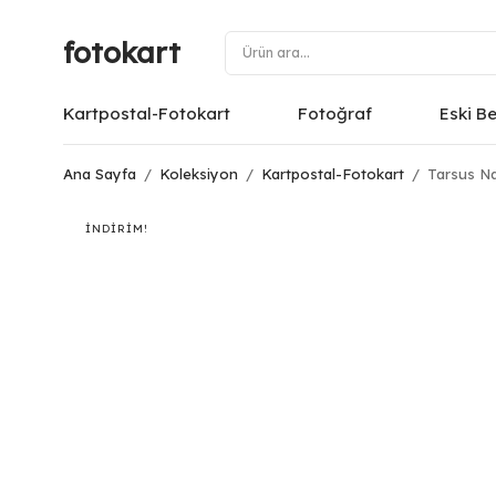
fotokart
Kartpostal-Fotokart
Fotoğraf
Eski B
Ana Sayfa
/
Koleksiyon
/
Kartpostal-Fotokart
/
Tarsus Na
İNDIRIM!