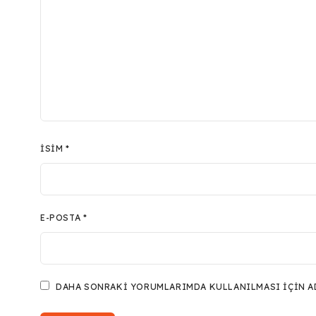
İSIM
*
E-POSTA
*
DAHA SONRAKI YORUMLARIMDA KULLANILMASI IÇIN ADI