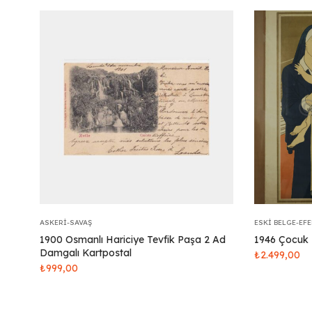
ASKERI-SAVAŞ
ESKI BELGE-EF
1900 Osmanlı Hariciye Tevfik Paşa 2 Ad
1946 Çocuk 
Damgalı Kartpostal
₺
2.499,00
₺
999,00