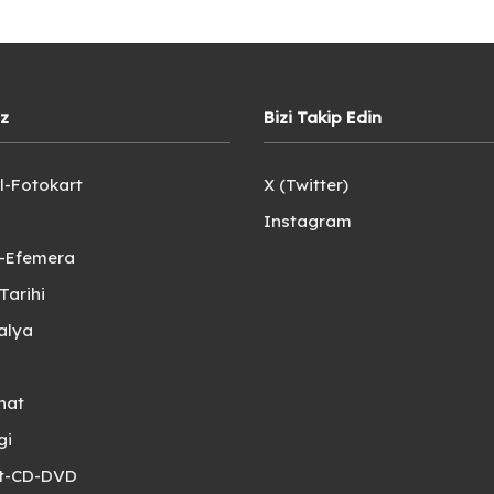
iz
Bizi Takip Edin
l-Fotokart
X (Twitter)
Instagram
e-Efemera
Tarihi
alya
nat
gi
et-CD-DVD