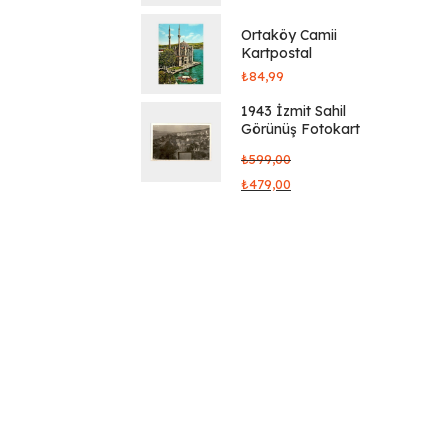
Ortaköy Camii
Kartpostal
₺
84,99
1943 İzmit Sahil
Görünüş Fotokart
₺
599,00
₺
479,00