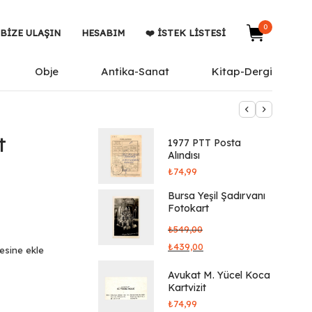
0
BIZE ULAŞIN
HESABIM
❤️ İSTEK LISTESI
Obje
Antika-Sanat
Kitap-Dergi
t
1977 PTT Posta
Alındısı
₺
74,99
Bursa Yeşil Şadırvanı
Fotokart
₺
549,00
₺
439,00
tesine ekle
Avukat M. Yücel Koca
Kartvizit
₺
74,99