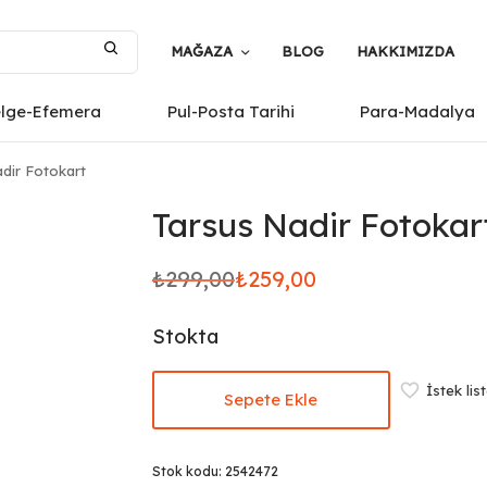
MAĞAZA
BLOG
HAKKIMIZDA
elge-Efemera
Pul-Posta Tarihi
Para-Madalya
dir Fotokart
Tarsus Nadir Fotokar
₺
299,00
₺
259,00
Orijinal
Şu
fiyat:
andaki
Stokta
₺299,00.
fiyat:
₺259,00.
İstek lis
Sepete Ekle
Stok kodu:
2542472