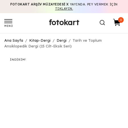
FOTOKART ARŞIV MÜZAYEDESI X
YAYINDA. PEY VERMEK IÇIN
TIKLAYIN.
fotokart
0
MENÜ
Ana Sayfa
/
Kitap-Dergi
/
Dergi
/
Tarih ve Toplum
Ansiklopedik Dergi (15 Cilt-Eksik Seri)
İNDIRIM!