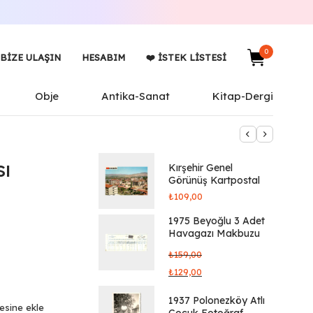
0
BIZE ULAŞIN
HESABIM
❤️ İSTEK LISTESI
Obje
Antika-Sanat
Kitap-Dergi
sı
Kırşehir Genel
Görünüş Kartpostal
₺
109,00
1975 Beyoğlu 3 Adet
Havagazı Makbuzu
₺
159,00
₺
129,00
1937 Polonezköy Atlı
tesine ekle
Çocuk Fotoğraf