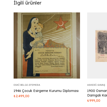
İlgili ürünler
ESKI BELGE-EFEMERA
ASKERI-SAVAŞ
1946 Çocuk Esirgeme Kurumu Diploması
1900 Osmanl
Damgalı Kar
₺
2.499,00
₺
999,00