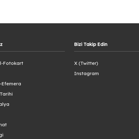
iz
Bizi Takip Edin
l-Fotokart
X (Twitter)
Instagram
e-Efemera
Tarihi
alya
nat
gi