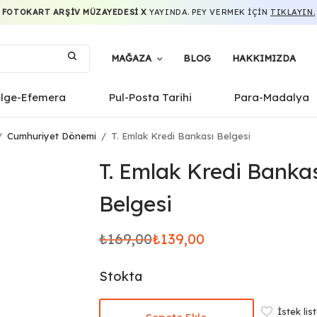
FOTOKART ARŞIV MÜZAYEDESI X
YAYINDA. PEY VERMEK IÇIN
TIKLAYIN.
MAĞAZA
BLOG
HAKKIMIZDA
elge-Efemera
Pul-Posta Tarihi
Para-Madalya
/
Cumhuriyet Dönemi
/
T. Emlak Kredi Bankası Belgesi
T. Emlak Kredi Banka
Belgesi
₺
169,00
₺
139,00
Orijinal
Şu
fiyat:
andaki
Stokta
₺169,00.
fiyat:
₺139,00.
İstek lis