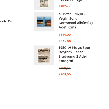
₺
109,00
Muhittin Eroğlu -
Yeşilin Sonu
arihi
,
Pul-
Kartpostal Albümü (11
Adet Kart)
₺
549,00
₺
439,00
1950 19 Mayıs Spor
Bayramı Fener
Stadyumu 2 Adet
Fotoğraf
₺
259,00
₺
209,00