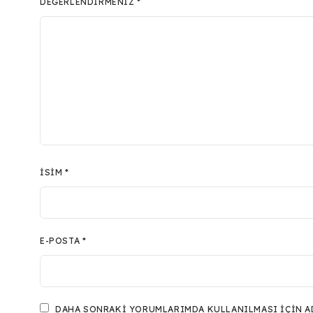
DEĞERLENDIRMENIZ
*
İSIM
*
E-POSTA
*
DAHA SONRAKI YORUMLARIMDA KULLANILMASI IÇIN ADI