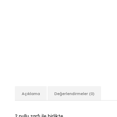
Açıklama
Değerlendirmeler (0)
2 pullu zarfı ile birlikte.