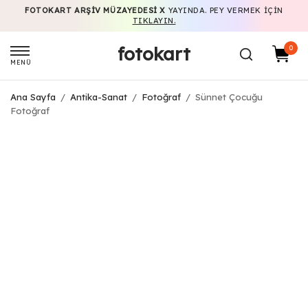
FOTOKART ARŞIV MÜZAYEDESI X
YAYINDA. PEY VERMEK IÇIN
TIKLAYIN.
fotokart
0
MENÜ
Ana Sayfa
/
Antika-Sanat
/
Fotoğraf
/
Sünnet Çocuğu
Fotoğraf