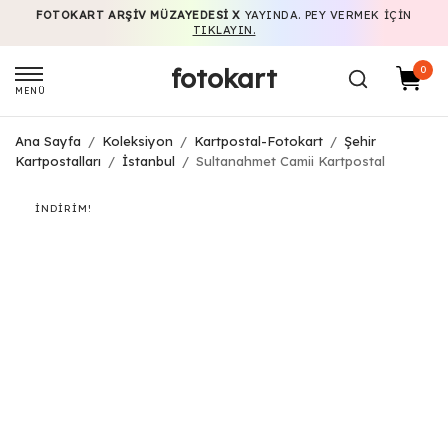
FOTOKART ARŞIV MÜZAYEDESI X
YAYINDA. PEY VERMEK IÇIN
TIKLAYIN.
fotokart
0
MENÜ
Ana Sayfa
/
Koleksiyon
/
Kartpostal-Fotokart
/
Şehir
Kartpostalları
/
İstanbul
/
Sultanahmet Camii Kartpostal
İNDIRIM!