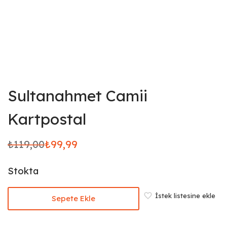
Sultanahmet Camii
Kartpostal
₺
119,00
₺
99,99
Orijinal
Şu
fiyat:
andaki
Stokta
₺119,00.
fiyat:
₺99,99.
İstek listesine ekle
Sepete Ekle