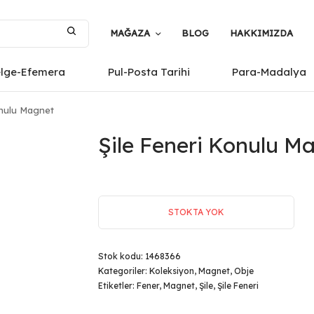
MAĞAZA
BLOG
HAKKIMIZDA
elge-Efemera
Pul-Posta Tarihi
Para-Madalya
onulu Magnet
Şile Feneri Konulu M
STOKTA YOK
Stok kodu:
1468366
Kategoriler:
Koleksiyon
,
Magnet
,
Obje
Etiketler:
Fener
,
Magnet
,
Şile
,
Şile Feneri