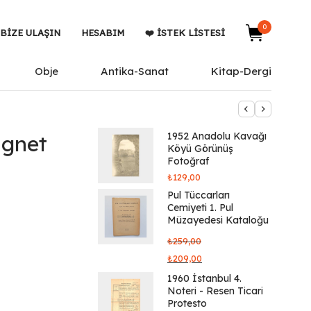
0
BIZE ULAŞIN
HESABIM
❤️ İSTEK LISTESI
Obje
Antika-Sanat
Kitap-Dergi
1952 Anadolu Kavağı
agnet
Köyü Görünüş
Fotoğraf
₺
129,00
Pul Tüccarları
Cemiyeti 1. Pul
Müzayedesi Kataloğu
₺
259,00
₺
209,00
1960 İstanbul 4.
Noteri - Resen Ticari
Protesto