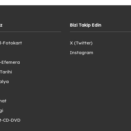
iz
Bizi Takip Edin
l-Fotokart
X (Twitter)
Instagram
e-Efemera
Tarihi
alya
nat
gi
et-CD-DVD