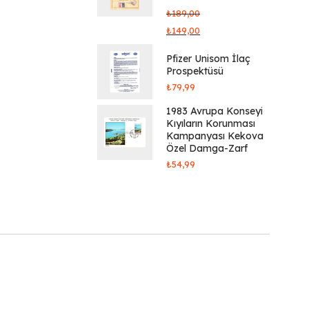
₺
189,00
₺
149,00
Pfizer Unisom İlaç
Prospektüsü
₺
79,99
1983 Avrupa Konseyi
Kıyıların Korunması
Kampanyası Kekova
Özel Damga-Zarf
₺
54,99