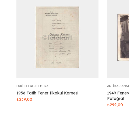
ESKI BELGE-EFEMERA
ANTIKA-SANA
1956 Fatih Fener İlkokul Karnesi
1949 Fene
Fotoğraf
₺
239,00
₺
299,00