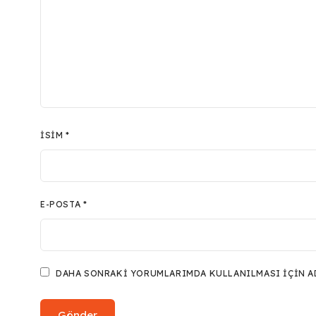
İSIM
*
E-POSTA
*
DAHA SONRAKI YORUMLARIMDA KULLANILMASI IÇIN ADI