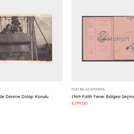
T
ESKI BELGE-EFEMERA
rde Dönme Dolap Konulu
1969 Fatih Fener Bölgesi Seçme
₺
199,00