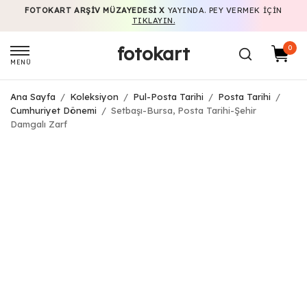
FOTOKART ARŞIV MÜZAYEDESI X
YAYINDA. PEY VERMEK IÇIN
TIKLAYIN.
fotokart
0
MENÜ
Ana Sayfa
/
Koleksiyon
/
Pul-Posta Tarihi
/
Posta Tarihi
/
Cumhuriyet Dönemi
/
Setbaşı-Bursa, Posta Tarihi-Şehir
Damgalı Zarf