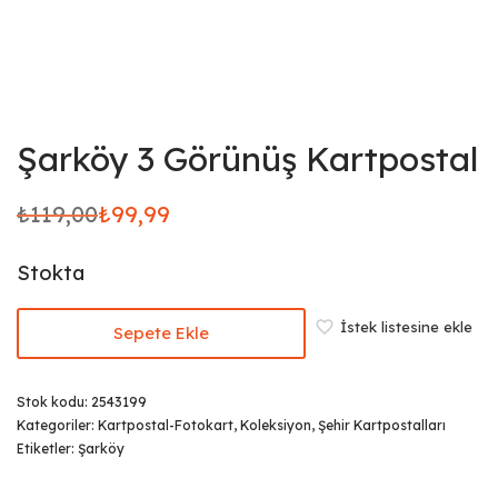
Şarköy 3 Görünüş Kartpostal
₺
119,00
₺
99,99
Orijinal
Şu
fiyat:
andaki
Stokta
₺119,00.
fiyat:
₺99,99.
İstek listesine ekle
Sepete Ekle
Stok kodu:
2543199
Kategoriler:
Kartpostal-Fotokart
,
Koleksiyon
,
Şehir Kartpostalları
Etiketler:
Şarköy