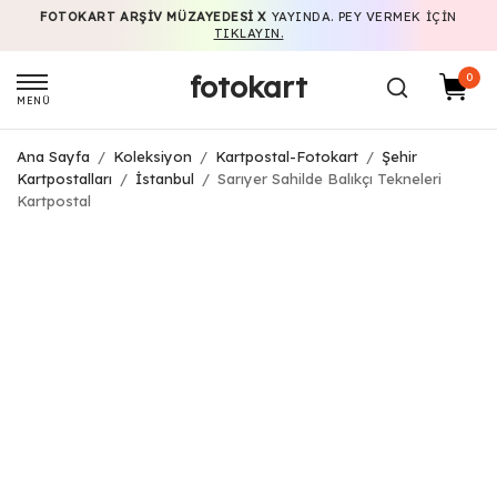
FOTOKART ARŞIV MÜZAYEDESI X
YAYINDA. PEY VERMEK IÇIN
TIKLAYIN.
fotokart
0
MENÜ
Ana Sayfa
/
Koleksiyon
/
Kartpostal-Fotokart
/
Şehir
Kartpostalları
/
İstanbul
/
Sarıyer Sahilde Balıkçı Tekneleri
Kartpostal