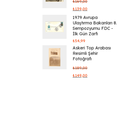
₺
169,00
₺
139,00
1979 Avrupa
Ulaştırma Bakanları 8.
Sempozyumu FDC -
İlk Gün Zarfı
₺
54,99
Askeri Top Arabası
Resimli Şehir
Fotoğrafı
₺
189,00
₺
149,00