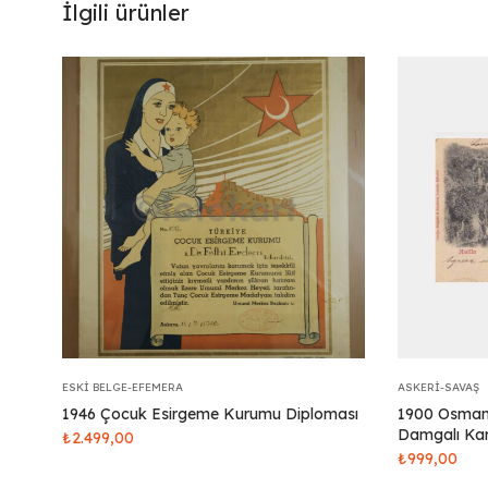
İlgili ürünler
ESKI BELGE-EFEMERA
ASKERI-SAVAŞ
1946 Çocuk Esirgeme Kurumu Diploması
1900 Osmanl
Damgalı Kar
₺
2.499,00
₺
999,00