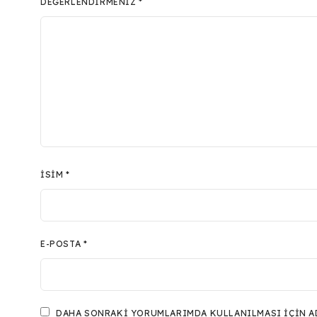
DEĞERLENDIRMENIZ
*
İSIM
*
E-POSTA
*
DAHA SONRAKI YORUMLARIMDA KULLANILMASI IÇIN ADI