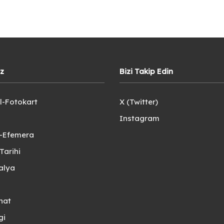
iz
Bizi Takip Edin
l-Fotokart
X (Twitter)
Instagram
e-Efemera
Tarihi
alya
nat
gi