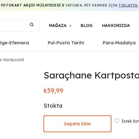
FOTOKART ARŞIV MÜZAYEDESI X
YAYINDA. PEY VERMEK IÇIN
TIKLAYIN.
MAĞAZA
BLOG
HAKKIMIZDA
elge-Efemera
Pul-Posta Tarihi
Para-Madalya
 Kartpostal
Saraçhane Kartposta
₺
59,99
Stokta
İstek lis
Sepete Ekle