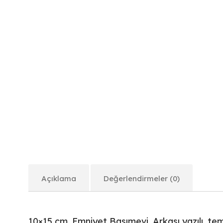
Açıklama
Değerlendirmeler (0)
10×15 cm. Emniyet Basımevi. Arkası yazılı, tem