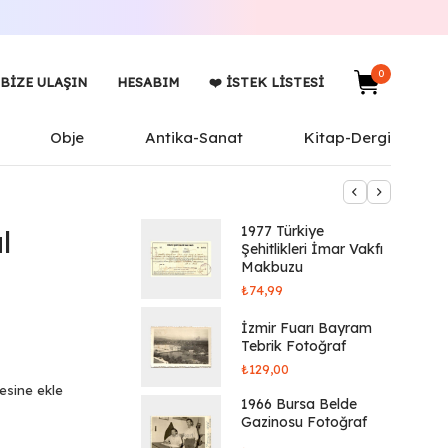
0
BIZE ULAŞIN
HESABIM
❤️ İSTEK LISTESI
Obje
Antika-Sanat
Kitap-Dergi
1977 Türkiye
l
Şehitlikleri İmar Vakfı
Makbuzu
₺
74,99
İzmir Fuarı Bayram
Tebrik Fotoğraf
₺
129,00
tesine ekle
1966 Bursa Belde
Gazinosu Fotoğraf