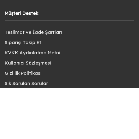
Müşteri Destek
Teslimat ve İade Şartları
Siparişi Takip Et
KVKK Aydınlatma Metni
Kullanıcı Sözleşmesi
Gizlilik Politikası
Sık Sorulan Sorular
Bize Ulaşın
© fotokart 2026 | Koleksiyon ve Hobi Mağazanız