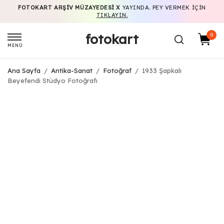
FOTOKART ARŞIV MÜZAYEDESI X
YAYINDA. PEY VERMEK IÇIN
TIKLAYIN.
fotokart
0
MENÜ
Ana Sayfa
/
Antika-Sanat
/
Fotoğraf
/
1933 Şapkalı
Beyefendi Stüdyo Fotoğrafı