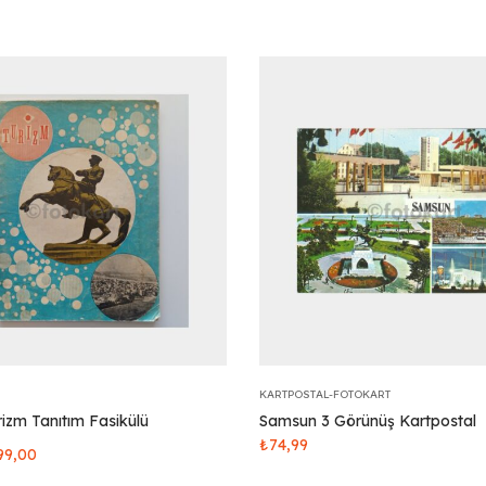
KARTPOSTAL-FOTOKART
izm Tanıtım Fasikülü
Samsun 3 Görünüş Kartpostal
₺
74,99
99,00