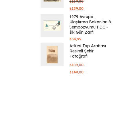
₺
169,00
₺
139,00
1979 Avrupa
Ulaştırma Bakanları 8.
Sempozyumu FDC -
İlk Gün Zarfı
₺
54,99
Askeri Top Arabası
Resimli Şehir
Fotoğrafı
₺
189,00
₺
149,00