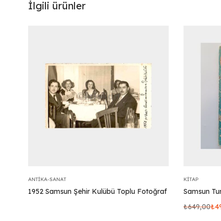
İlgili ürünler
ANTIKA-SANAT
KITAP
1952 Samsun Şehir Kulübü Toplu Fotoğraf
Samsun Tur
₺
649,00
₺
4