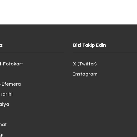
iz
Bizi Takip Edin
l-Fotokart
X (Twitter)
Instagram
e-Efemera
Tarihi
alya
nat
gi