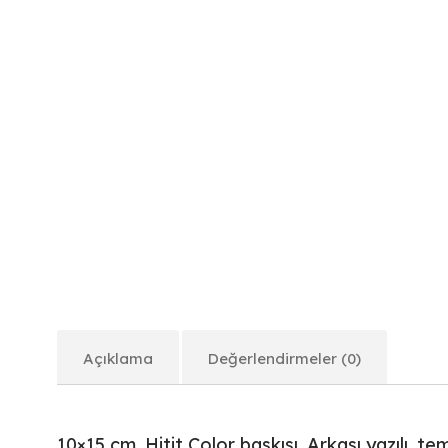
Açıklama
Değerlendirmeler (0)
10×15 cm. Hitit Color baskısı. Arkası yazılı, tem