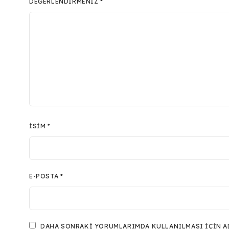
DEĞERLENDIRMENIZ
*
İSIM
*
E-POSTA
*
DAHA SONRAKI YORUMLARIMDA KULLANILMASI IÇIN ADI