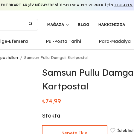
FOTOKART ARŞIV MÜZAYEDESI X
YAYINDA. PEY VERMEK IÇIN
TIKLAYIN.
MAĞAZA
BLOG
HAKKIMIZDA
elge-Efemera
Pul-Posta Tarihi
Para-Madalya
postalları
/
Samsun Pullu Damgalı Kartpostal
Samsun Pullu Damgal
Kartpostal
₺
74,99
Stokta
İstek lis
Sepete Ekle