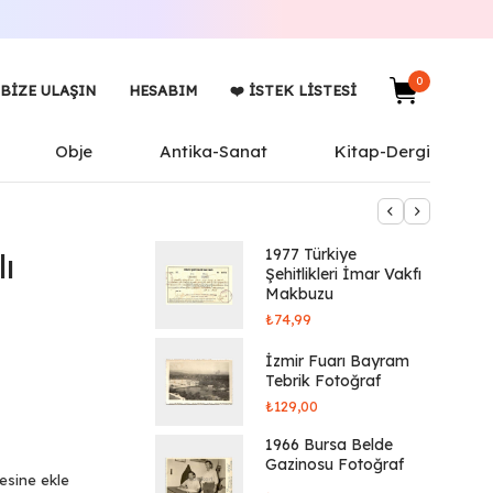
0
BIZE ULAŞIN
HESABIM
❤️ İSTEK LISTESI
Obje
Antika-Sanat
Kitap-Dergi
1977 Türkiye
ı
Şehitlikleri İmar Vakfı
Makbuzu
₺
74,99
İzmir Fuarı Bayram
Tebrik Fotoğraf
₺
129,00
1966 Bursa Belde
Gazinosu Fotoğraf
tesine ekle