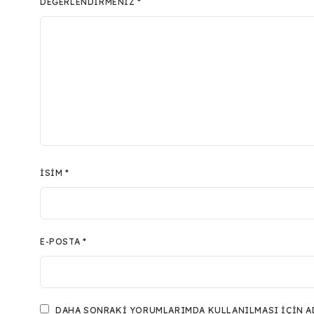
DEĞERLENDIRMENIZ
*
İSIM
*
E-POSTA
*
DAHA SONRAKI YORUMLARIMDA KULLANILMASI IÇIN ADI