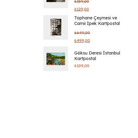
₺
159,00
₺
129,00
Tophane Çeşmesi ve
Camii İpek Kartpostal
₺
649,00
₺
499,00
Göksu Deresi İstanbul
Kartpostal
₺
109,00