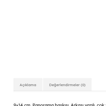
Açıklama
Değerlendirmeler (0)
9×14 cm. Panorama baskısı. Arkası yazılı, ço