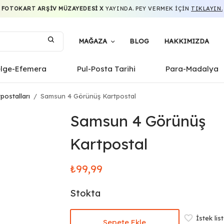
FOTOKART ARŞIV MÜZAYEDESI X
YAYINDA. PEY VERMEK IÇIN
TIKLAYIN.
MAĞAZA
BLOG
HAKKIMIZDA
elge-Efemera
Pul-Posta Tarihi
Para-Madalya
postalları
/
Samsun 4 Görünüş Kartpostal
Samsun 4 Görünüş
Kartpostal
₺
99,99
Stokta
İstek lis
Sepete Ekle