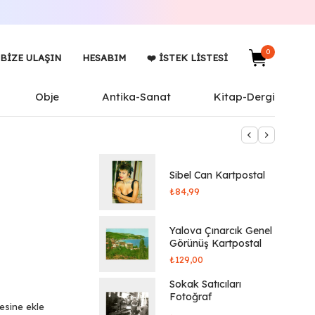
0
BIZE ULAŞIN
HESABIM
❤️ İSTEK LISTESI
Obje
Antika-Sanat
Kitap-Dergi
Sibel Can Kartpostal
₺
84,99
Yalova Çınarcık Genel
Görünüş Kartpostal
₺
129,00
Sokak Satıcıları
Fotoğraf
tesine ekle