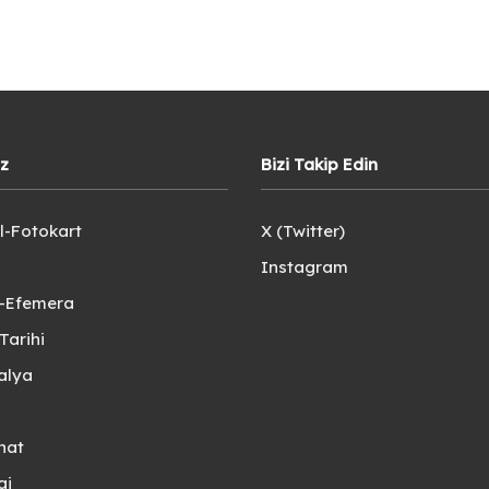
iz
Bizi Takip Edin
l-Fotokart
X (Twitter)
Instagram
e-Efemera
Tarihi
alya
nat
gi