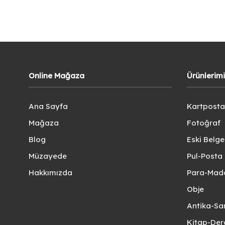
Online Mağaza
Ürünlerim
Ana Sayfa
Kartposta
Mağaza
Fotoğraf
Blog
Eski Belg
Müzayede
Pul-Posta 
Hakkımızda
Para-Mad
Obje
Antika-Sa
Kitap-Der