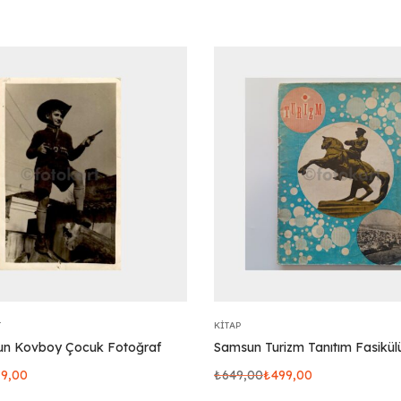
T
KITAP
un Kovboy Çocuk Fotoğraf
Samsun Turizm Tanıtım Fasikül
19,00
₺
649,00
₺
499,00