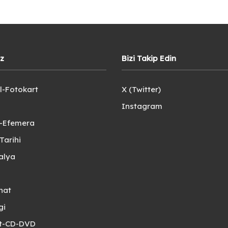
iz
Bizi Takip Edin
l-Fotokart
X (Twitter)
Instagram
e-Efemera
Tarihi
alya
nat
gi
et-CD-DVD