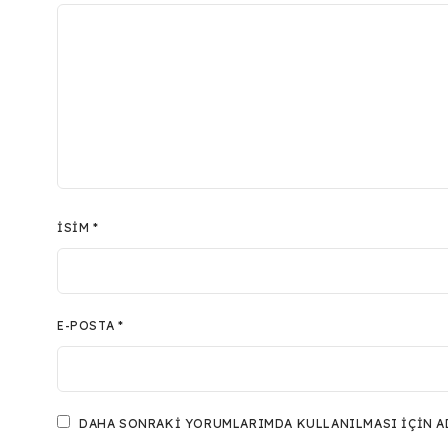
İSIM
*
E-POSTA
*
DAHA SONRAKI YORUMLARIMDA KULLANILMASI IÇIN ADI