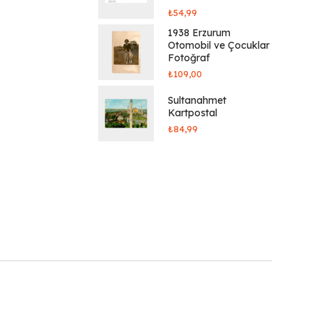
₺
54,99
1938 Erzurum
Otomobil ve Çocuklar
Fotoğraf
₺
109,00
Sultanahmet
Kartpostal
₺
84,99