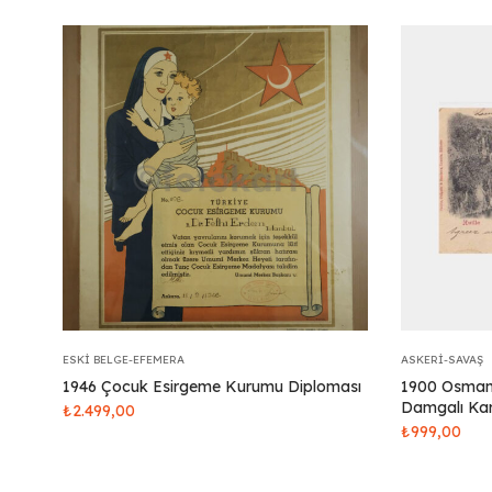
ESKI BELGE-EFEMERA
ASKERI-SAVAŞ
1946 Çocuk Esirgeme Kurumu Diploması
1900 Osmanl
Damgalı Kar
₺
2.499,00
₺
999,00