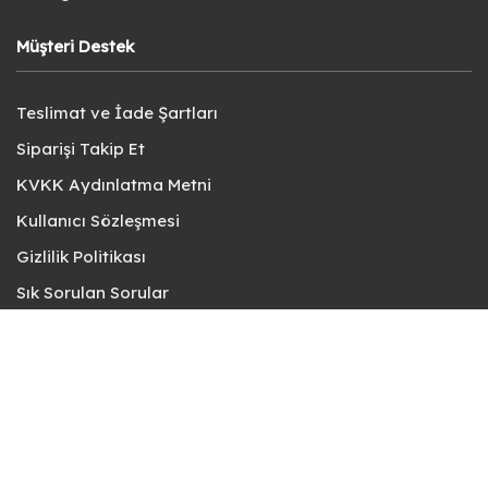
Müşteri Destek
Teslimat ve İade Şartları
Siparişi Takip Et
KVKK Aydınlatma Metni
Kullanıcı Sözleşmesi
Gizlilik Politikası
Sık Sorulan Sorular
Bize Ulaşın
© fotokart 2026 | Koleksiyon ve Hobi Mağazanız