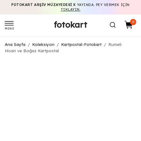
FOTOKART ARŞIV MÜZAYEDESI X
YAYINDA. PEY VERMEK IÇIN
TIKLAYIN.
fotokart
0
MENÜ
Ana Sayfa
/
Koleksiyon
/
Kartpostal-Fotokart
/
Rumeli
Hisarı ve Boğaz Kartpostal