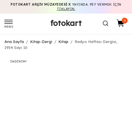
FOTOKART ARŞIV MÜZAYEDESI X
YAYINDA. PEY VERMEK IÇIN
TIKLAYIN.
fotokart
0
MENÜ
Ana Sayfa
/
Kitap-Dergi
/
Kitap
/
Radyo Haftası Dergisi,
1954 Sayı 10
İNDIRIM!