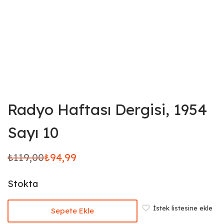
Radyo Haftası Dergisi, 1954
Sayı 10
₺
119,00
₺
94,99
Orijinal
Şu
fiyat:
andaki
Stokta
₺119,00.
fiyat:
₺94,99.
İstek listesine ekle
Sepete Ekle