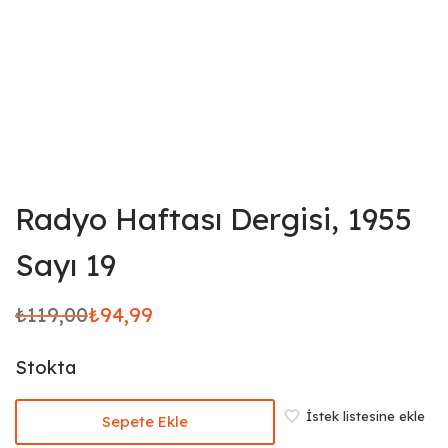
Radyo Haftası Dergisi, 1955
Sayı 19
₺
119,00
₺
94,99
Orijinal
Şu
fiyat:
andaki
Stokta
₺119,00.
fiyat:
₺94,99.
İstek listesine ekle
Sepete Ekle