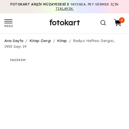
FOTOKART ARŞIV MÜZAYEDESI X
YAYINDA. PEY VERMEK IÇIN
TIKLAYIN.
fotokart
0
MENÜ
Ana Sayfa
/
Kitap-Dergi
/
Kitap
/
Radyo Haftası Dergisi,
1955 Sayı 19
İNDIRIM!