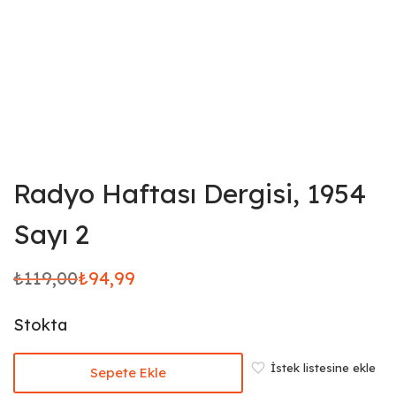
Radyo Haftası Dergisi, 1954
Sayı 2
₺
119,00
₺
94,99
Orijinal
Şu
fiyat:
andaki
Stokta
₺119,00.
fiyat:
₺94,99.
İstek listesine ekle
Sepete Ekle