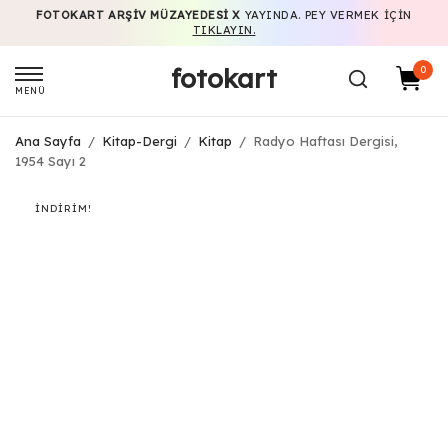
FOTOKART ARŞIV MÜZAYEDESI X
YAYINDA. PEY VERMEK IÇIN
TIKLAYIN.
fotokart
0
MENÜ
Ana Sayfa
/
Kitap-Dergi
/
Kitap
/
Radyo Haftası Dergisi,
1954 Sayı 2
İNDIRIM!