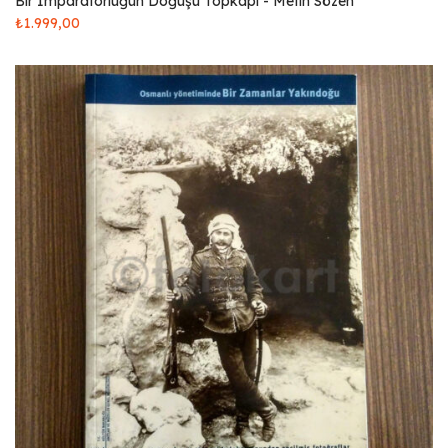
Bir İmparatorluğun Doğuşu Topkapı - Metin Sözen
₺
1.999,00