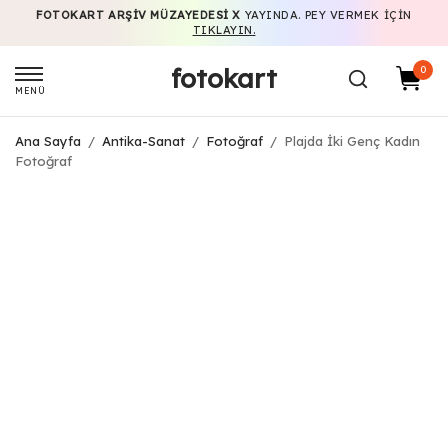
FOTOKART ARŞIV MÜZAYEDESI X
YAYINDA. PEY VERMEK IÇIN
TIKLAYIN.
fotokart
0
MENÜ
Ana Sayfa
/
Antika-Sanat
/
Fotoğraf
/
Plajda İki Genç Kadın
Fotoğraf