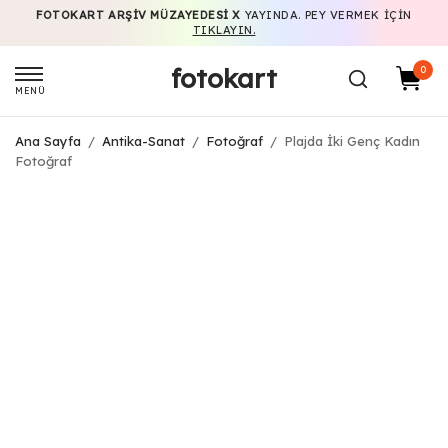
FOTOKART ARŞIV MÜZAYEDESI X
YAYINDA. PEY VERMEK IÇIN
TIKLAYIN.
fotokart
0
MENÜ
Ana Sayfa
/
Antika-Sanat
/
Fotoğraf
/
Plajda İki Genç Kadın
Fotoğraf