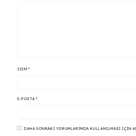
İSIM
*
E-POSTA
*
DAHA SONRAKI YORUMLARIMDA KULLANILMASI IÇIN ADI