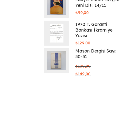
Yeni Dizi: 14/15
₺
99,00
1970 T. Garanti
Bankası İkramiye
Yazısı
₺
129,00
Mason Dergisi Sayı:
50-51
₺
189,00
₺
149,00