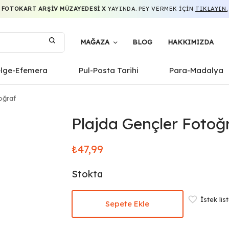
FOTOKART ARŞIV MÜZAYEDESI X
YAYINDA. PEY VERMEK IÇIN
TIKLAYIN.
MAĞAZA
BLOG
HAKKIMIZDA
elge-Efemera
Pul-Posta Tarihi
Para-Madalya
oğraf
Plajda Gençler Fotoğ
₺
47,99
Stokta
İstek lis
Sepete Ekle