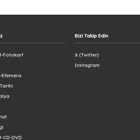
iz
Bizi Takip Edin
l-Fotokart
X (Twitter)
Instagram
e-Efemera
Tarihi
alya
nat
gi
et-CD-DVD