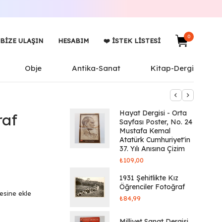
0
BIZE ULAŞIN
HESABIM
❤️ İSTEK LISTESI
Obje
Antika-Sanat
Kitap-Dergi
Hayat Dergisi - Orta
raf
Sayfası Poster, No. 24
Mustafa Kemal
Atatürk Cumhuriyet'in
37. Yılı Anısına Çizim
₺
109,00
1931 Şehitlikte Kız
Öğrenciler Fotoğraf
tesine ekle
₺
84,99
Milliyet Sanat Dergisi