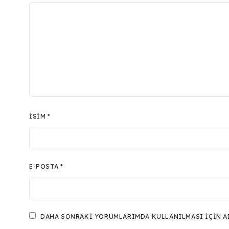
İSIM
*
E-POSTA
*
DAHA SONRAKI YORUMLARIMDA KULLANILMASI IÇIN ADI