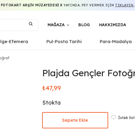
FOTOKART ARŞIV MÜZAYEDESI X
YAYINDA. PEY VERMEK IÇIN
TIKLAYIN.
MAĞAZA
BLOG
HAKKIMIZDA
elge-Efemera
Pul-Posta Tarihi
Para-Madalya
oğraf
Plajda Gençler Fotoğ
₺
47,99
Stokta
İstek lis
Sepete Ekle