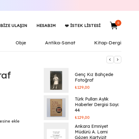
0
BIZE ULAŞIN
HESABIM
❤️ İSTEK LISTESI
Obje
Antika-Sanat
Kitap-Dergi
raf
Genç Kız Bahçede
Fotoğraf
₺
129,00
Türk Pulları Aylık
Haberler Dergisi Sayı:
44
₺
129,00
tesine ekle
Ankara Emniyet
Müdürü A. Lami
Gözen Kartvizit