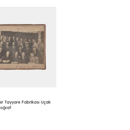
hir Tayyare Fabrikası Uçak
toğraf