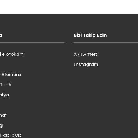
iz
Bizi Takip Edin
l-Fotokart
X (Twitter)
Instagram
e-Efemera
Tarihi
alya
nat
gi
et-CD-DVD