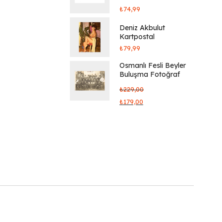
₺
74,99
Deniz Akbulut
Kartpostal
₺
79,99
Osmanlı Fesli Beyler
Buluşma Fotoğraf
₺
229,00
₺
179,00