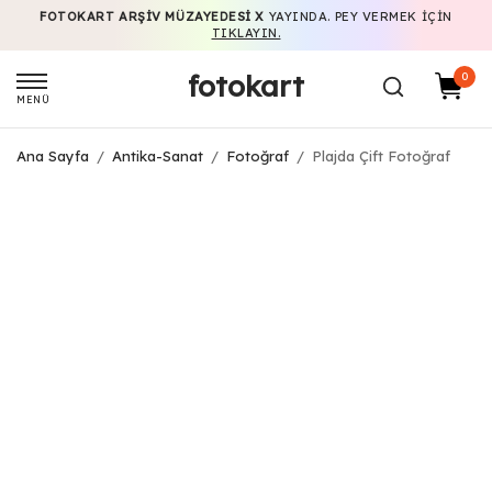
FOTOKART ARŞIV MÜZAYEDESI X
YAYINDA. PEY VERMEK IÇIN
TIKLAYIN.
fotokart
0
MENÜ
Ana Sayfa
/
Antika-Sanat
/
Fotoğraf
/
Plajda Çift Fotoğraf