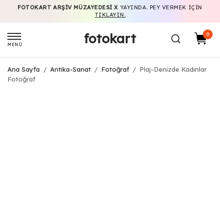
FOTOKART ARŞIV MÜZAYEDESI X
YAYINDA. PEY VERMEK IÇIN
TIKLAYIN.
fotokart
0
MENÜ
Ana Sayfa
/
Antika-Sanat
/
Fotoğraf
/
Plaj-Denizde Kadınlar
Fotoğraf