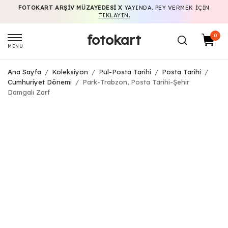
FOTOKART ARŞIV MÜZAYEDESI X
YAYINDA. PEY VERMEK IÇIN
TIKLAYIN.
fotokart
0
MENÜ
Ana Sayfa
/
Koleksiyon
/
Pul-Posta Tarihi
/
Posta Tarihi
/
Cumhuriyet Dönemi
/
Park-Trabzon, Posta Tarihi-Şehir
Damgalı Zarf