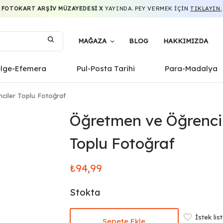
FOTOKART ARŞIV MÜZAYEDESI X
YAYINDA. PEY VERMEK IÇIN
TIKLAYIN.
MAĞAZA
BLOG
HAKKIMIZDA
elge-Efemera
Pul-Posta Tarihi
Para-Madalya
iler Toplu Fotoğraf
Öğretmen ve Öğrenci
Toplu Fotoğraf
₺
94,99
Stokta
İstek lis
Sepete Ekle