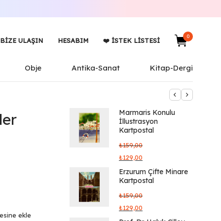
0
BIZE ULAŞIN
HESABIM
❤️ İSTEK LISTESI
Obje
Antika-Sanat
Kitap-Dergi
Marmaris Konulu
ler
İllustrasyon
Kartpostal
₺
159,00
₺
129,00
Erzurum Çifte Minare
Kartpostal
₺
159,00
₺
129,00
tesine ekle