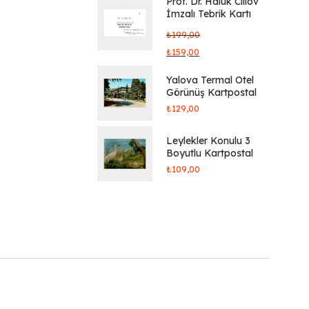
Prof. Dr. Haluk Cillov
İmzalı Tebrik Kartı
₺
199,00
₺
159,00
Yalova Termal Otel
Görünüş Kartpostal
₺
129,00
Leylekler Konulu 3
Boyutlu Kartpostal
₺
109,00