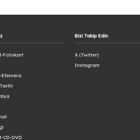
iz
Bizi Takip Edin
l-Fotokart
X (Twitter)
Instagram
e-Efemera
Tarihi
alya
nat
gi
et-CD-DVD