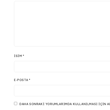
İSIM
*
E-POSTA
*
DAHA SONRAKI YORUMLARIMDA KULLANILMASI IÇIN ADI