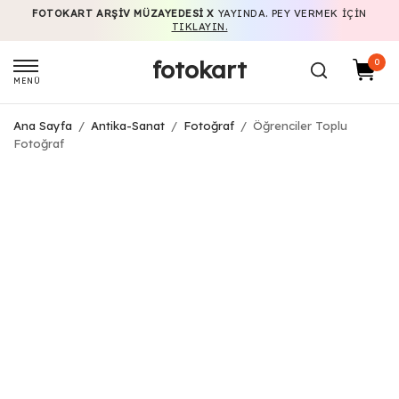
FOTOKART ARŞIV MÜZAYEDESI X
YAYINDA. PEY VERMEK IÇIN
TIKLAYIN.
fotokart
0
MENÜ
Ana Sayfa
/
Antika-Sanat
/
Fotoğraf
/
Öğrenciler Toplu
Fotoğraf