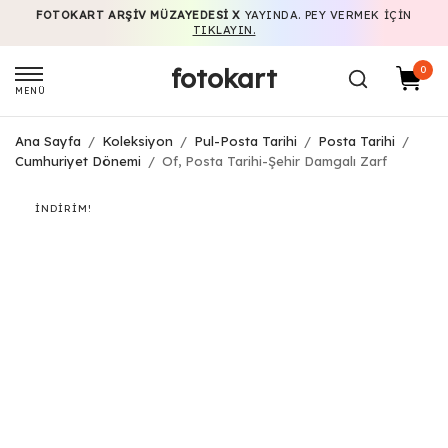
FOTOKART ARŞIV MÜZAYEDESI X
YAYINDA. PEY VERMEK IÇIN
TIKLAYIN.
fotokart
0
MENÜ
Ana Sayfa
/
Koleksiyon
/
Pul-Posta Tarihi
/
Posta Tarihi
/
Cumhuriyet Dönemi
/
Of, Posta Tarihi-Şehir Damgalı Zarf
İNDIRIM!