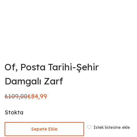
Of, Posta Tarihi-Şehir
Damgalı Zarf
₺
109,00
₺
84,99
Orijinal
Şu
fiyat:
andaki
Stokta
₺109,00.
fiyat:
₺84,99.
İstek listesine ekle
Sepete Ekle