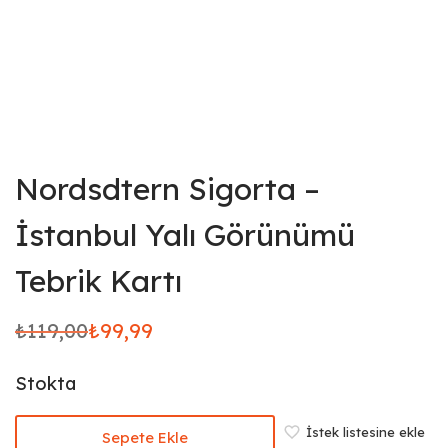
Nordsdtern Sigorta –
İstanbul Yalı Görünümü
Tebrik Kartı
₺
119,00
₺
99,99
Orijinal
Şu
fiyat:
andaki
Stokta
₺119,00.
fiyat:
₺99,99.
İstek listesine ekle
Sepete Ekle