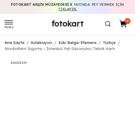
FOTOKART ARŞIV MÜZAYEDESI X
YAYINDA. PEY VERMEK IÇIN
TIKLAYIN.
fotokart
0
MENÜ
Ana Sayfa
/
Koleksiyon
/
Eski Belge-Efemera
/
Türkçe
/
Nordsdtern Sigorta – İstanbul Yalı Görünümü Tebrik Kartı
İNDIRIM!