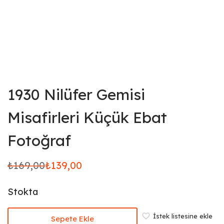
1930 Nilüfer Gemisi
Misafirleri Küçük Ebat
Fotoğraf
₺
169,00
₺
139,00
Orijinal
Şu
fiyat:
andaki
Stokta
₺169,00.
fiyat:
₺139,00.
İstek listesine ekle
Sepete Ekle