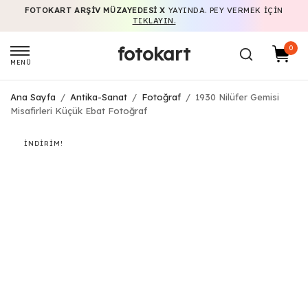
FOTOKART ARŞIV MÜZAYEDESI X
YAYINDA. PEY VERMEK IÇIN
TIKLAYIN.
fotokart
0
MENÜ
Ana Sayfa
/
Antika-Sanat
/
Fotoğraf
/
1930 Nilüfer Gemisi
Misafirleri Küçük Ebat Fotoğraf
İNDIRIM!