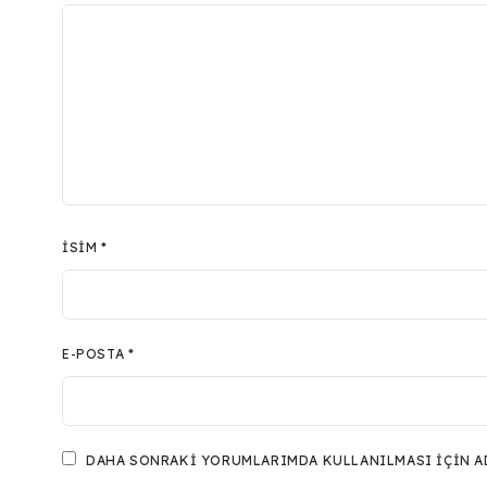
İSIM
*
E-POSTA
*
DAHA SONRAKI YORUMLARIMDA KULLANILMASI IÇIN ADI