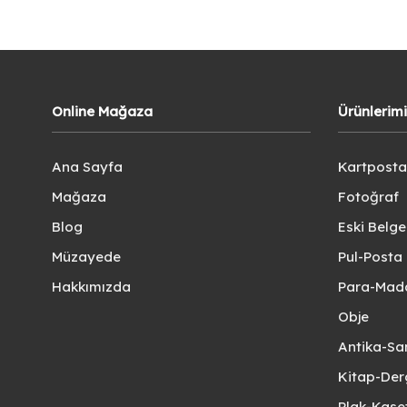
Online Mağaza
Ürünlerim
Ana Sayfa
Kartposta
Mağaza
Fotoğraf
Blog
Eski Belg
Müzayede
Pul-Posta 
Hakkımızda
Para-Mad
Obje
Antika-Sa
Kitap-Der
Plak-Kas