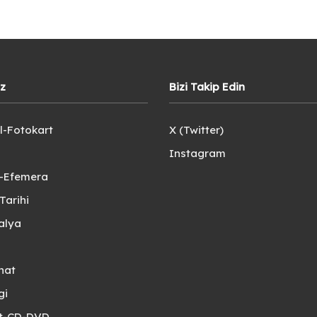
iz
Bizi Takip Edin
l-Fotokart
X (Twitter)
Instagram
e-Efemera
Tarihi
alya
nat
gi
et-CD-DVD