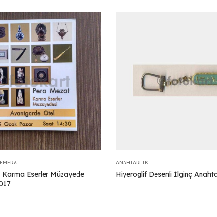
FEMERA
ANAHTARLIK
 Karma Eserler Müzayede
Hiyeroglif Desenli İlginç Anahta
017