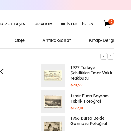
0
BIZE ULAŞIN
HESABIM
❤️ İSTEK LISTESI
Obje
Antika-Sanat
Kitap-Dergi
1977 Türkiye
k
Şehitlikleri İmar Vakfı
Makbuzu
₺
74,99
İzmir Fuarı Bayram
Tebrik Fotoğraf
₺
129,00
1966 Bursa Belde
Gazinosu Fotoğraf