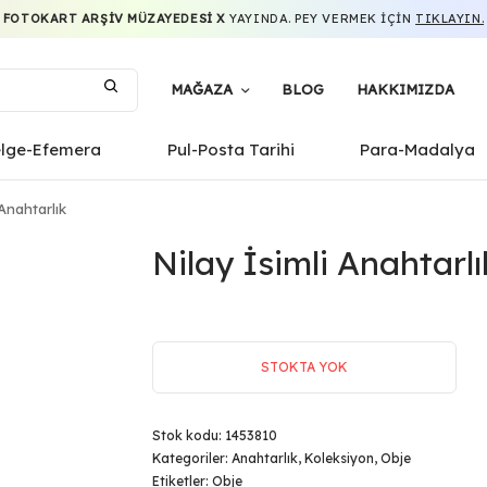
FOTOKART ARŞIV MÜZAYEDESI X
YAYINDA. PEY VERMEK IÇIN
TIKLAYIN.
MAĞAZA
BLOG
HAKKIMIZDA
elge-Efemera
Pul-Posta Tarihi
Para-Madalya
Anahtarlık
Nilay İsimli Anahtarlı
STOKTA YOK
Stok kodu:
1453810
Kategoriler:
Anahtarlık
,
Koleksiyon
,
Obje
Etiketler:
Obje