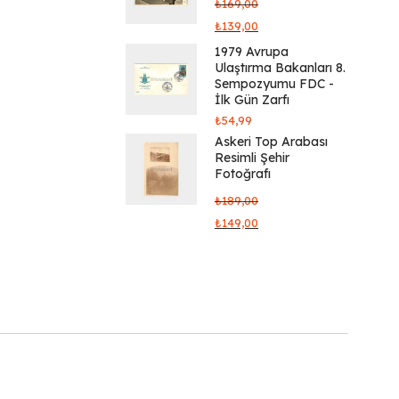
₺
169,00
₺
139,00
1979 Avrupa
Ulaştırma Bakanları 8.
Sempozyumu FDC -
İlk Gün Zarfı
₺
54,99
Askeri Top Arabası
Resimli Şehir
Fotoğrafı
₺
189,00
₺
149,00