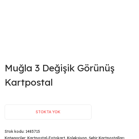
Muğla 3 Değişik Görünüş
Kartpostal
STOKTA YOK
Stok kodu:
1483715
Kategoriler:
Kartpostal-Fotokart
,
Koleksiyon
,
Şehir Kartpostalları