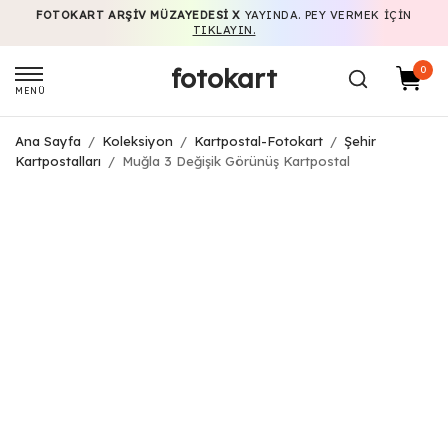
FOTOKART ARŞIV MÜZAYEDESI X
YAYINDA. PEY VERMEK IÇIN
TIKLAYIN.
fotokart
0
MENÜ
Ana Sayfa
/
Koleksiyon
/
Kartpostal-Fotokart
/
Şehir
Kartpostalları
/
Muğla 3 Değişik Görünüş Kartpostal