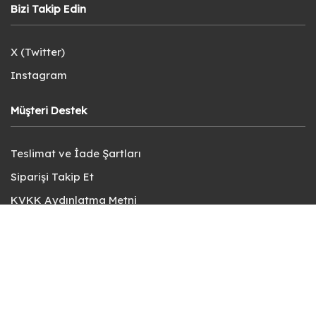
Bizi Takip Edin
X (Twitter)
Instagram
Müşteri Destek
Teslimat ve İade Şartları
Siparişi Takip Et
KVKK Aydınlatma Metni
Kullanıcı Sözleşmesi
Gizlilik Politikası
Sık Sorulan Sorular
Bize Ulaşın