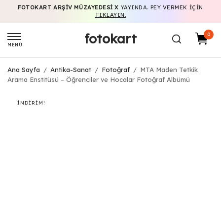
FOTOKART ARŞIV MÜZAYEDESI X
YAYINDA. PEY VERMEK IÇIN
TIKLAYIN.
fotokart
0
MENÜ
Ana Sayfa
/
Antika-Sanat
/
Fotoğraf
/
MTA Maden Tetkik
Arama Enstitüsü – Öğrenciler ve Hocalar Fotoğraf Albümü
İNDIRIM!