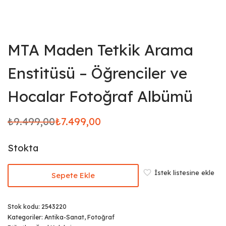
MTA Maden Tetkik Arama
Enstitüsü – Öğrenciler ve
Hocalar Fotoğraf Albümü
₺
9.499,00
₺
7.499,00
Orijinal
Şu andaki
fiyat:
fiyat:
Stokta
₺9.499,00.
₺7.499,00.
İstek listesine ekle
Sepete Ekle
Stok kodu:
2543220
Kategoriler:
Antika-Sanat
,
Fotoğraf