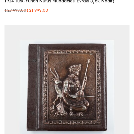
1924 Türk-Yunan Nüfus Mübadelesi Evrakı (Çok Nadir)
₺
27.499,00
₺
21.999,00