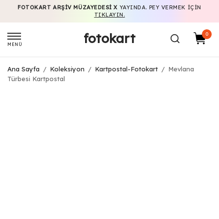
FOTOKART ARŞIV MÜZAYEDESI X
YAYINDA. PEY VERMEK IÇIN
TIKLAYIN.
fotokart
0
MENÜ
Ana Sayfa
/
Koleksiyon
/
Kartpostal-Fotokart
/
Mevlana
Türbesi Kartpostal