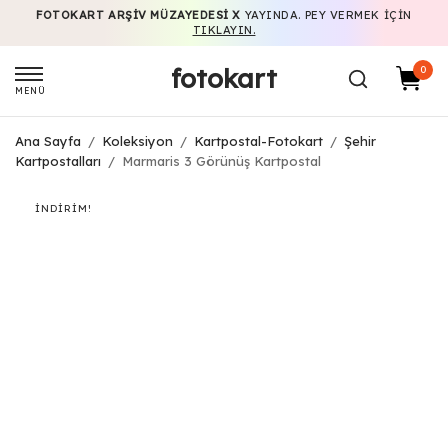
FOTOKART ARŞIV MÜZAYEDESI X
YAYINDA. PEY VERMEK IÇIN
TIKLAYIN.
fotokart
0
MENÜ
Ana Sayfa
/
Koleksiyon
/
Kartpostal-Fotokart
/
Şehir
Kartpostalları
/
Marmaris 3 Görünüş Kartpostal
İNDIRIM!