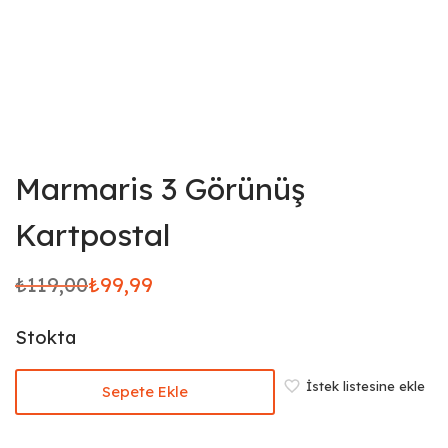
Marmaris 3 Görünüş
Kartpostal
₺
119,00
₺
99,99
Orijinal
Şu
fiyat:
andaki
Stokta
₺119,00.
fiyat:
₺99,99.
İstek listesine ekle
Sepete Ekle