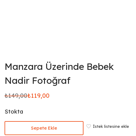
Manzara Üzerinde Bebek
Nadir Fotoğraf
₺
149,00
₺
119,00
Orijinal
Şu
fiyat:
andaki
Stokta
₺149,00.
fiyat:
₺119,00.
İstek listesine ekle
Sepete Ekle