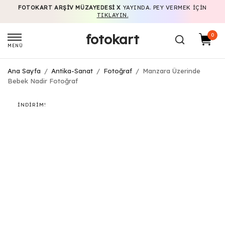
FOTOKART ARŞIV MÜZAYEDESI X
YAYINDA. PEY VERMEK IÇIN
TIKLAYIN.
fotokart
0
MENÜ
Ana Sayfa
/
Antika-Sanat
/
Fotoğraf
/
Manzara Üzerinde
Bebek Nadir Fotoğraf
İNDIRIM!