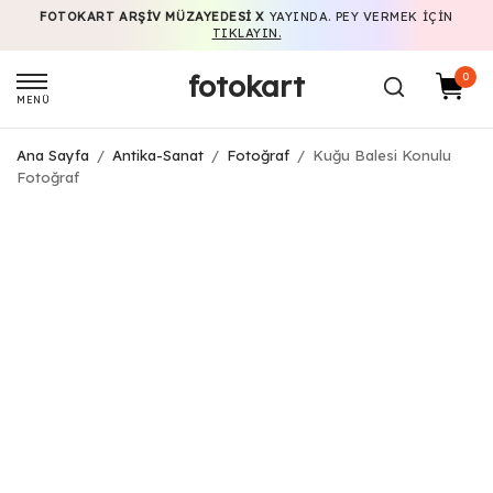
FOTOKART ARŞIV MÜZAYEDESI X
YAYINDA. PEY VERMEK IÇIN
TIKLAYIN.
fotokart
0
MENÜ
Ana Sayfa
/
Antika-Sanat
/
Fotoğraf
/
Kuğu Balesi Konulu
Fotoğraf