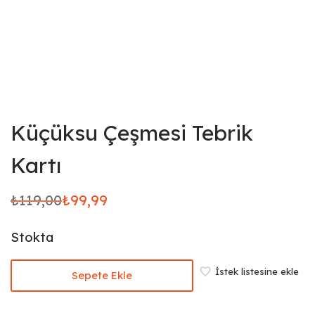
Küçüksu Çeşmesi Tebrik
Kartı
₺
119,00
₺
99,99
Orijinal
Şu
fiyat:
andaki
Stokta
₺119,00.
fiyat:
₺99,99.
İstek listesine ekle
Sepete Ekle