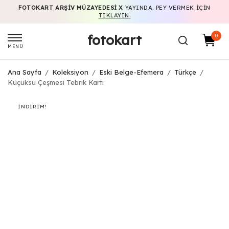
FOTOKART ARŞIV MÜZAYEDESI X
YAYINDA. PEY VERMEK IÇIN
TIKLAYIN.
fotokart
0
MENÜ
Ana Sayfa
/
Koleksiyon
/
Eski Belge-Efemera
/
Türkçe
/
Küçüksu Çeşmesi Tebrik Kartı
İNDIRIM!