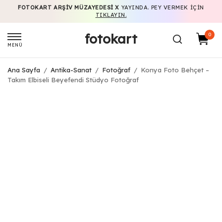
FOTOKART ARŞIV MÜZAYEDESI X
YAYINDA. PEY VERMEK IÇIN
TIKLAYIN.
fotokart
0
MENÜ
Ana Sayfa
/
Antika-Sanat
/
Fotoğraf
/
Konya Foto Behçet –
Takım Elbiseli Beyefendi Stüdyo Fotoğraf