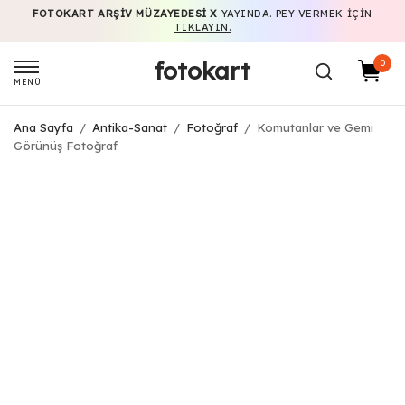
FOTOKART ARŞIV MÜZAYEDESI X
YAYINDA. PEY VERMEK IÇIN
TIKLAYIN.
fotokart
0
MENÜ
Ana Sayfa
/
Antika-Sanat
/
Fotoğraf
/
Komutanlar ve Gemi
Görünüş Fotoğraf