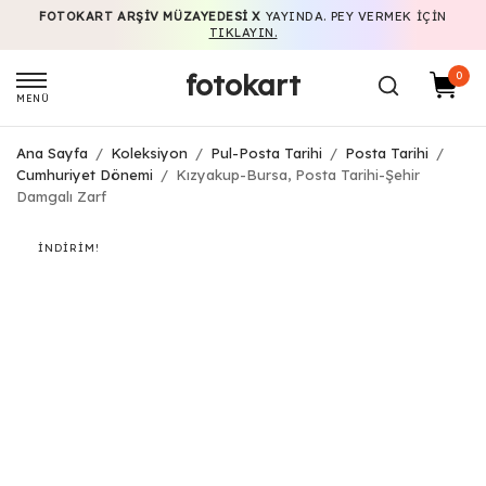
FOTOKART ARŞIV MÜZAYEDESI X
YAYINDA. PEY VERMEK IÇIN
TIKLAYIN.
fotokart
0
MENÜ
Ana Sayfa
/
Koleksiyon
/
Pul-Posta Tarihi
/
Posta Tarihi
/
Cumhuriyet Dönemi
/
Kızyakup-Bursa, Posta Tarihi-Şehir
Damgalı Zarf
İNDIRIM!