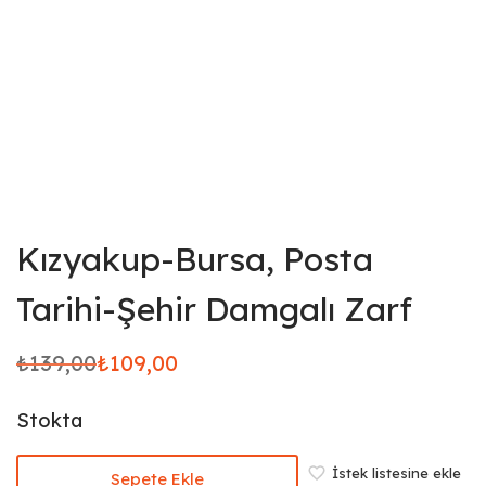
Kızyakup-Bursa, Posta
Tarihi-Şehir Damgalı Zarf
₺
139,00
₺
109,00
Orijinal
Şu
fiyat:
andaki
Stokta
₺139,00.
fiyat:
₺109,00.
İstek listesine ekle
Sepete Ekle