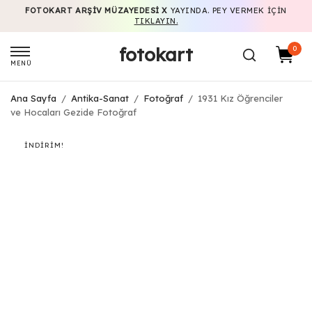
FOTOKART ARŞIV MÜZAYEDESI X
YAYINDA. PEY VERMEK IÇIN
TIKLAYIN.
fotokart
0
MENÜ
Ana Sayfa
/
Antika-Sanat
/
Fotoğraf
/
1931 Kız Öğrenciler
ve Hocaları Gezide Fotoğraf
İNDIRIM!