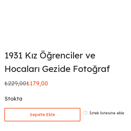
1931 Kız Öğrenciler ve
Hocaları Gezide Fotoğraf
₺
229,00
₺
179,00
Orijinal
Şu
fiyat:
andaki
Stokta
₺229,00.
fiyat:
₺179,00.
İstek listesine ekle
Sepete Ekle