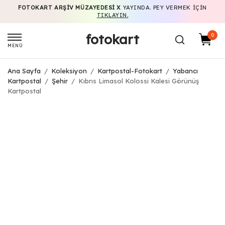
FOTOKART ARŞIV MÜZAYEDESI X
YAYINDA. PEY VERMEK IÇIN
TIKLAYIN.
fotokart
0
MENÜ
Ana Sayfa
/
Koleksiyon
/
Kartpostal-Fotokart
/
Yabancı
Kartpostal
/
Şehir
/
Kıbrıs Limasol Kolossi Kalesi Görünüş
Kartpostal