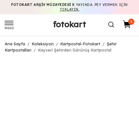
FOTOKART ARŞIV MÜZAYEDESI X
YAYINDA. PEY VERMEK IÇIN
TIKLAYIN.
fotokart
0
MENÜ
Ana Sayfa
/
Koleksiyon
/
Kartpostal-Fotokart
/
Şehir
Kartpostalları
/
Kayseri Şehirden Görünüş Kartpostal