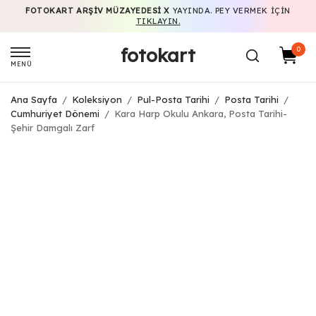
FOTOKART ARŞIV MÜZAYEDESI X
YAYINDA. PEY VERMEK IÇIN
TIKLAYIN.
fotokart
0
MENÜ
Ana Sayfa
/
Koleksiyon
/
Pul-Posta Tarihi
/
Posta Tarihi
/
Cumhuriyet Dönemi
/
Kara Harp Okulu Ankara, Posta Tarihi-
Şehir Damgalı Zarf