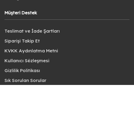
Müşteri Destek
Teslimat ve İade Şartları
Siparişi Takip Et
KVKK Aydınlatma Metni
Kullanıcı Sözleşmesi
Gizlilik Politikası
Sık Sorulan Sorular
Bize Ulaşın
© fotokart 2026 | Koleksiyon ve Hobi Mağazanız