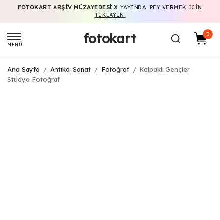
FOTOKART ARŞIV MÜZAYEDESI X
YAYINDA. PEY VERMEK IÇIN
TIKLAYIN.
fotokart
0
MENÜ
Ana Sayfa
/
Antika-Sanat
/
Fotoğraf
/
Kalpaklı Gençler
Stüdyo Fotoğraf